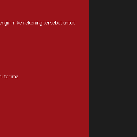
mengirim ke rekening tersebut untuk
i terima.