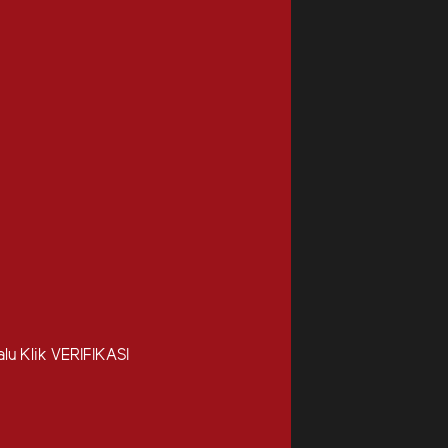
lu Klik VERIFIKASI