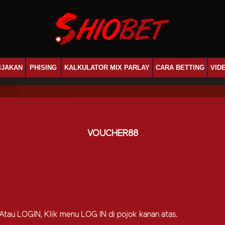
IJAKAN
PHISING
KALKULATOR MIX PARLAY
CARA BETTING
VID
VOUCHER88
au LOGIN, Klik menu LOG IN di pojok kanan atas.