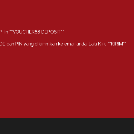
an Pilih ""VOUCHER88 DEPOSIT""
dan PIN yang dikirimkan ke email anda, Lalu Klik ""KIRIM""