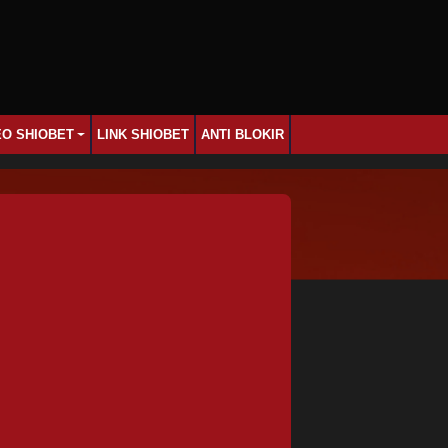
EO SHIOBET
LINK SHIOBET
ANTI BLOKIR