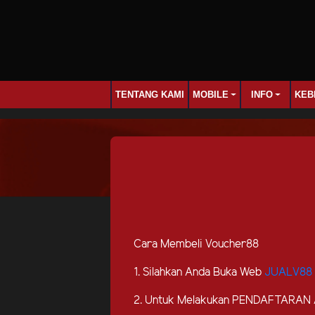
TENTANG KAMI
MOBILE
INFO
KEB
Cara Membeli Voucher88
1. Silahkan Anda Buka Web
JUALV88
2. Untuk Melakukan PENDAFTARAN At