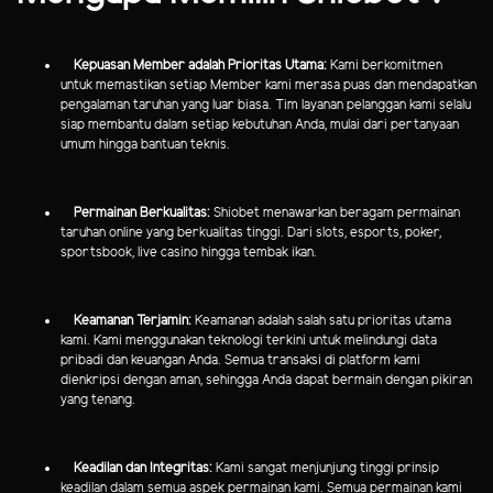
Kepuasan Member adalah Prioritas Utama:
Kami berkomitmen
untuk memastikan setiap Member kami merasa puas dan mendapatkan
pengalaman taruhan yang luar biasa. Tim layanan pelanggan kami selalu
siap membantu dalam setiap kebutuhan Anda, mulai dari pertanyaan
umum hingga bantuan teknis.
Permainan Berkualitas:
Shiobet menawarkan beragam permainan
taruhan online yang berkualitas tinggi. Dari slots, esports, poker,
sportsbook, live casino hingga tembak ikan.
Keamanan Terjamin:
Keamanan adalah salah satu prioritas utama
kami. Kami menggunakan teknologi terkini untuk melindungi data
pribadi dan keuangan Anda. Semua transaksi di platform kami
dienkripsi dengan aman, sehingga Anda dapat bermain dengan pikiran
yang tenang.
Keadilan dan Integritas:
Kami sangat menjunjung tinggi prinsip
keadilan dalam semua aspek permainan kami. Semua permainan kami