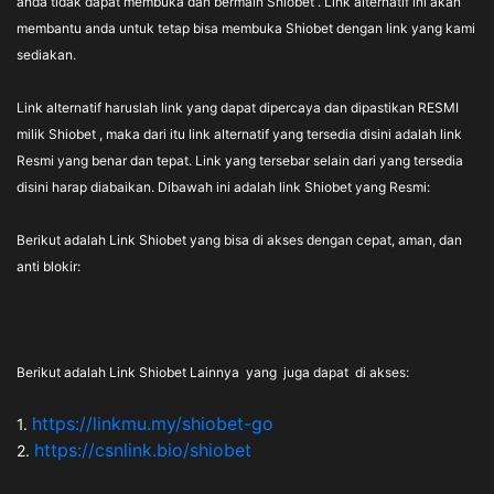
anda tidak dapat membuka dan bermain Shiobet . Link alternatif ini akan
membantu anda untuk tetap bisa membuka Shiobet dengan link yang kami
sediakan.
Link alternatif haruslah link yang dapat dipercaya dan dipastikan RESMI
milik Shiobet , maka dari itu link alternatif yang tersedia disini adalah link
Resmi yang benar dan tepat. Link yang tersebar selain dari yang tersedia
disini harap diabaikan. Dibawah ini adalah link Shiobet yang Resmi:
Berikut adalah Link Shiobet yang bisa di akses dengan cepat, aman, dan
anti blokir:
Berikut adalah Link Shiobet Lainnya yang juga dapat di akses:
https://linkmu.my/shiobet-go
1.
https://csnlink.bio/shiobet
2.