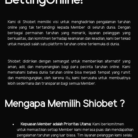
BettingOnline!
Kami di Shiobet memiliki visi untuk menghadirkan pengalaman taruhan
online yang tak tertandingi kepada Member di seluruh dunia. Dengan
berbagai permainan taruhan yang menarik, layanan pelanggan yang
berkualitas, dan komitmen terhadap keamanan dan keadilan, kami bertekad
untuk menjadi salah satu platform taruhan online terkemuka di dunia.
Shiobet didirikan dengan semangat untuk memberikan alternatif yang
aman, adil, dan menyenangkan bagi para pecinta taruhan online. Kami
memahami bahwa dunia taruhan online bisa menjadi tempat yang rumit
dan membingungkan, oleh karena itu, kami berusaha untuk membuatnya
lebih sederhana dan transparan bagi semua Member.
Mengapa Memilih Shiobet ?
Kepuasan Member adalah Prioritas Utama:
Kami berkomitmen
untuk memastikan setiap Member kami merasa puas dan mendapatkan
pengalaman taruhan yang luar biasa. Tim layanan pelanggan kami selalu