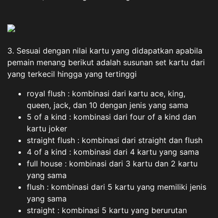
3. Sesuai dengan nilai kartu yang didapatkan apabila
pemain menang berikut adalah susunan set kartu dari
yang terkecil hingga yang tertinggi
royal flush : kombinasi dari kartu ace, king,
queen, jack, dan 10 dengan jenis yang sama
5 of a kind : kombinasi dari four of a kind dan
kartu joker
straight flush : kombinasi dari straight dan flush
4 of a kind : kombinasi dari 4 kartu yang sama
full house : kombinasi dari 3 kartu dan 2 kartu
yang sama
flush : kombinasi dari 5 kartu yang memiliki jenis
yang sama
straight : kombinasi 5 kartu yang berurutan