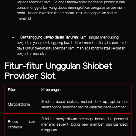
kepada Member kami. Shiobet menawarkan berbagai promosi dan
bonus menggiurkan yang dapat meningkatkan pengalaman bermain
Anda. Jangan lewatkan kesempatan untuk mendapatkan hadiah
menarik!
Bertanggung Jawab dalam Taruhan:
Kami sangat mendukung
perjudian yang bertanggung jawab. Kami memberikan alat dan sumber
daya untuk membantu Member kami menjaga kontrol atas kegiatan
perjudian mereka.
Fitur-fitur Unggulan Shiobet
Provider Slot
Fitur
Keterangan
Shiobet dapat diakses melalui desktop, laptop, dan
Multiplatform
smartphone, memberikan fleksibilitas pada Member.
Shiobet menyediakan berbagai bonus dan promosi
Bonus dan
menarik, seperti bonus new member dan cashback
Promosi
mingguan.