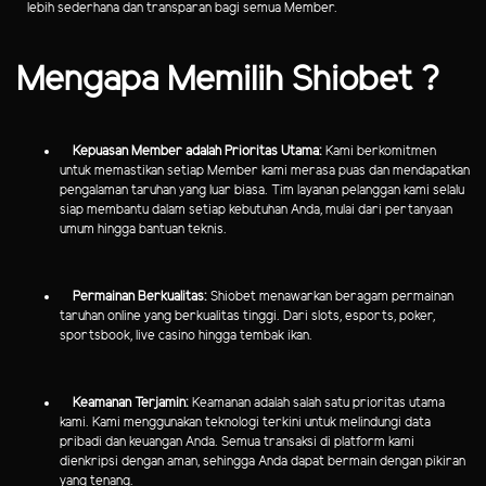
lebih sederhana dan transparan bagi semua Member.
Mengapa Memilih Shiobet ?
Kepuasan Member adalah Prioritas Utama:
Kami berkomitmen
untuk memastikan setiap Member kami merasa puas dan mendapatkan
pengalaman taruhan yang luar biasa. Tim layanan pelanggan kami selalu
siap membantu dalam setiap kebutuhan Anda, mulai dari pertanyaan
umum hingga bantuan teknis.
Permainan Berkualitas:
Shiobet menawarkan beragam permainan
taruhan online yang berkualitas tinggi. Dari slots, esports, poker,
sportsbook, live casino hingga tembak ikan.
Keamanan Terjamin:
Keamanan adalah salah satu prioritas utama
kami. Kami menggunakan teknologi terkini untuk melindungi data
pribadi dan keuangan Anda. Semua transaksi di platform kami
dienkripsi dengan aman, sehingga Anda dapat bermain dengan pikiran
yang tenang.