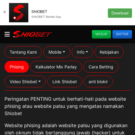
×
SHIOBET
Download
SHIOBET Mobile App
MASUK
DAFTAR
Tentang Kami
Mobile
Info
Kebijakan
Phising
Kalkulator Mix Parlay
Cara Betting
Video Shiobet
Link Shiobet
anti blokir
Peringatan PENTING untuk berhati-hati pada website
phising atau website palsu yang mengatas namakan
Shiobet
Website phising adalah website palsu yang digunakan
oleh oknum tidak bertanggung jawab (hacker) untuk