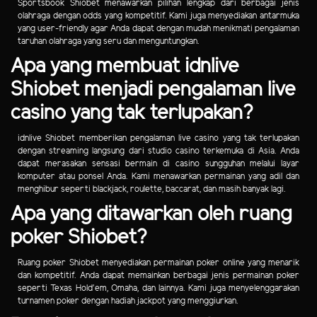
Sportsbook Shiobet menawarkan pilihan lengkap dari berbagai jenis
olahraga dengan odds yang kompetitif. Kami juga menyediakan antarmuka
yang user-friendly agar Anda dapat dengan mudah menikmati pengalaman
taruhan olahraga yang seru dan menguntungkan.
Apa yang membuat idnlive
Shiobet menjadi pengalaman live
casino yang tak terlupakan?
idnlive Shiobet memberikan pengalaman live casino yang tak terlupakan
dengan streaming langsung dari studio casino terkemuka di Asia. Anda
dapat merasakan sensasi bermain di casino sungguhan melalui layar
komputer atau ponsel Anda. Kami menawarkan permainan yang adil dan
menghibur seperti blackjack, roulette, baccarat, dan masih banyak lagi.
Apa yang ditawarkan oleh ruang
poker Shiobet?
Ruang poker Shiobet menyediakan permainan poker online yang menarik
dan kompetitif. Anda dapat memainkan berbagai jenis permainan poker
seperti Texas Hold'em, Omaha, dan lainnya. Kami juga menyelenggarakan
turnamen poker dengan hadiah jackpot yang menggiurkan.