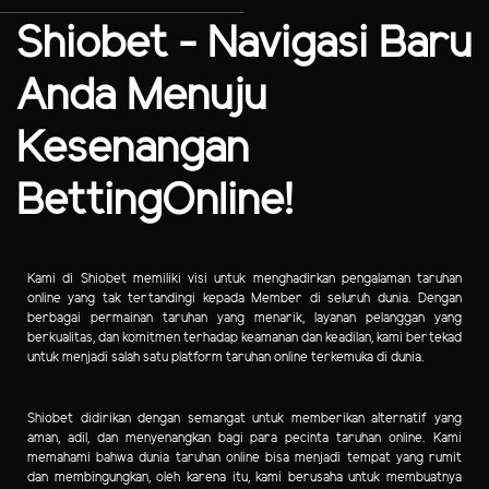
Shiobet - Navigasi Baru
Anda Menuju
Kesenangan
BettingOnline!
Kami di Shiobet memiliki visi untuk menghadirkan pengalaman taruhan
online yang tak tertandingi kepada Member di seluruh dunia. Dengan
berbagai permainan taruhan yang menarik, layanan pelanggan yang
berkualitas, dan komitmen terhadap keamanan dan keadilan, kami bertekad
untuk menjadi salah satu platform taruhan online terkemuka di dunia.
Shiobet didirikan dengan semangat untuk memberikan alternatif yang
aman, adil, dan menyenangkan bagi para pecinta taruhan online. Kami
memahami bahwa dunia taruhan online bisa menjadi tempat yang rumit
dan membingungkan, oleh karena itu, kami berusaha untuk membuatnya