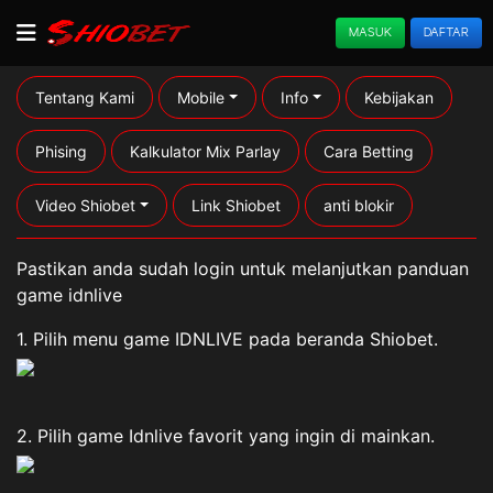
MASUK
DAFTAR
Tentang Kami
Mobile
Info
Kebijakan
Phising
Kalkulator Mix Parlay
Cara Betting
Video Shiobet
Link Shiobet
anti blokir
Pastikan anda sudah login untuk melanjutkan panduan
game idnlive
1. Pilih menu game IDNLIVE pada beranda Shiobet.
2. Pilih game Idnlive favorit yang ingin di mainkan.