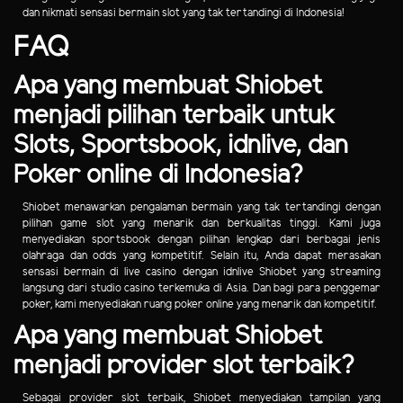
dan nikmati sensasi bermain slot yang tak tertandingi di Indonesia!
FAQ
Apa yang membuat Shiobet
menjadi pilihan terbaik untuk
Slots, Sportsbook, idnlive, dan
Poker online di Indonesia?
Shiobet menawarkan pengalaman bermain yang tak tertandingi dengan
pilihan game slot yang menarik dan berkualitas tinggi. Kami juga
menyediakan sportsbook dengan pilihan lengkap dari berbagai jenis
olahraga dan odds yang kompetitif. Selain itu, Anda dapat merasakan
sensasi bermain di live casino dengan idnlive Shiobet yang streaming
langsung dari studio casino terkemuka di Asia. Dan bagi para penggemar
poker, kami menyediakan ruang poker online yang menarik dan kompetitif.
Apa yang membuat Shiobet
menjadi provider slot terbaik?
Sebagai provider slot terbaik, Shiobet menyediakan tampilan yang