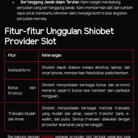
Bertanggung Jawab dalam Taruhan:
Kami sangat mendukung
perjudian yang bertanggung jawab. Kami memberikan alat dan sumber
daya untuk membantu Member kami menjaga kontrol atas kegiatan
perjudian mereka.
Fitur-fitur Unggulan Shiobet
Provider Slot
Fitur
Keterangan
Shiobet dapat diakses melalui desktop, laptop, dan
Multiplatform
smartphone, memberikan fleksibilitas pada Member.
Shiobet menyediakan berbagai bonus dan promosi
Bonus dan
menarik, seperti bonus new member dan cashback
Promosi
mingguan.
Shiobet menyediakan berbagai metode transaksi
Transaksi Mudah
yang mudah dan aman, seperti transfer bank, e-
dan Aman
wallet, dan pulsa. Semua transaksi dilakukan dengan
prosedur keamanan yang tercanggih.
Bergabung dengan
Shiobet
sebagai provider slot terbaik sekarang juga