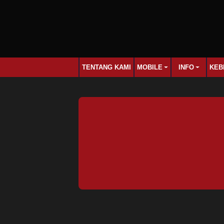
TENTANG KAMI
MOBILE
INFO
KEB