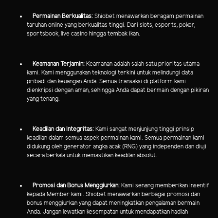
Permainan Berkualitas:
Shiobet menawarkan beragam permainan
taruhan online yang berkualitas tinggi. Dari slots, esports, poker,
sportsbook, live casino hingga tembak ikan.
Keamanan Terjamin:
Keamanan adalah salah satu prioritas utama
kami. Kami menggunakan teknologi terkini untuk melindungi data
pribadi dan keuangan Anda. Semua transaksi di platform kami
dienkripsi dengan aman, sehingga Anda dapat bermain dengan pikiran
yang tenang.
Keadilan dan Integritas:
Kami sangat menjunjung tinggi prinsip
keadilan dalam semua aspek permainan kami. Semua permainan kami
didukung oleh generator angka acak (RNG) yang independen dan diuji
secara berkala untuk memastikan keadilan absolut.
Promosi dan Bonus Menggiurkan:
Kami senang memberikan insentif
kepada Member kami. Shiobet menawarkan berbagai promosi dan
bonus menggiurkan yang dapat meningkatkan pengalaman bermain
Anda. Jangan lewatkan kesempatan untuk mendapatkan hadiah