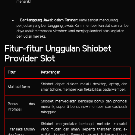
menarik!
Bertanggung Jawab dalam Taruhan:
Kami sangat mendukung
perjudian yang bertanggung jawab. Kami memberikan alat dan sumber
daya untuk membantu Member kami menjaga kontrol atas kegiatan
perjudian mereka.
Fitur-fitur Unggulan Shiobet
Provider Slot
Fitur
Keterangan
Shiobet dapat diakses melalui desktop, laptop, dan
Multiplatform
smartphone, memberikan fleksibilitas pada Member.
Shiobet menyediakan berbagai bonus dan promosi
Bonus dan
menarik, seperti bonus new member dan cashback
Promosi
mingguan.
Shiobet menyediakan berbagai metode transaksi
Transaksi Mudah
yang mudah dan aman, seperti transfer bank, e-
dan Aman
wallet, dan pulsa. Semua transaksi dilakukan dengan