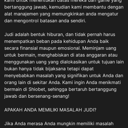
kami untuk menentukan batas mereka dari game yang
bertanggung jawab, kemudian kami membantu dengan
alat manajemen yang memungkinkan anda mengatur
dan mengontrol batasan anda sendiri.
Judi adalah bentuk hiburan, dan tidak pernah harus
menempatkan beban pada kehidupan Anda baik
secara finansial maupun emosional. Meminjam uang
untuk bermain, menghabiskan di atas anggaran atau
menggunakan uang yang dialokasikan untuk tujuan lain
bukan hanya tidak bijaksana tetapi dapat
menyebabkan masalah yang signifikan untuk Anda dan
orang lain di sekitar Anda. Kami ingin Anda menikmati
bermain di Shiobet, sehingga bertaruh bertanggung
jawab dan bersenang-senang!
APAKAH ANDA MEMILIKI MASALAH JUDI?
Jika Anda merasa Anda mungkin memiliki masalah