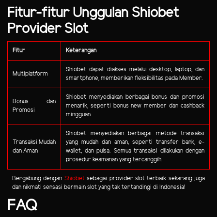
Fitur-fitur Unggulan Shiobet
Provider Slot
Fitur
Keterangan
Shiobet dapat diakses melalui desktop, laptop, dan
Multiplatform
smartphone, memberikan fleksibilitas pada Member.
Shiobet menyediakan berbagai bonus dan promosi
Bonus dan
menarik, seperti bonus new member dan cashback
Promosi
mingguan.
Shiobet menyediakan berbagai metode transaksi
Transaksi Mudah
yang mudah dan aman, seperti transfer bank, e-
dan Aman
wallet, dan pulsa. Semua transaksi dilakukan dengan
prosedur keamanan yang tercanggih.
Bergabung dengan
Shiobet
sebagai provider slot terbaik sekarang juga
dan nikmati sensasi bermain slot yang tak tertandingi di Indonesia!
FAQ