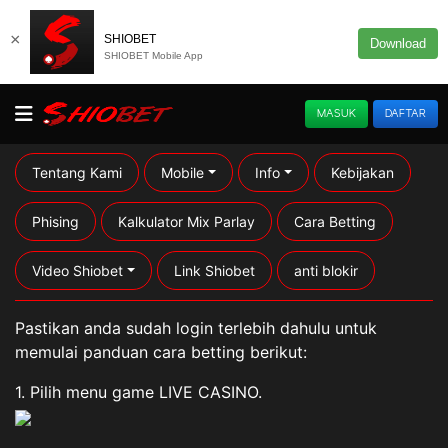
×
SHIOBET
Download
SHIOBET Mobile App
MASUK
DAFTAR
Tentang Kami
Mobile
Info
Kebijakan
Phising
Kalkulator Mix Parlay
Cara Betting
Video Shiobet
Link Shiobet
anti blokir
Pastikan anda sudah login terlebih dahulu untuk
memulai panduan cara betting berikut:
1. Pilih menu game LIVE CASINO.